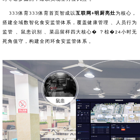
333体育333体育首页智成以
互联网
明厨亮灶
为核心，
+
搭建全域数智化食安监管体系，覆盖健康管理、人员行为
监管、鼠患识别、菜品留样四大核心�？椋�
小时无
24
死角值守，构建全闭环食安监管体系。