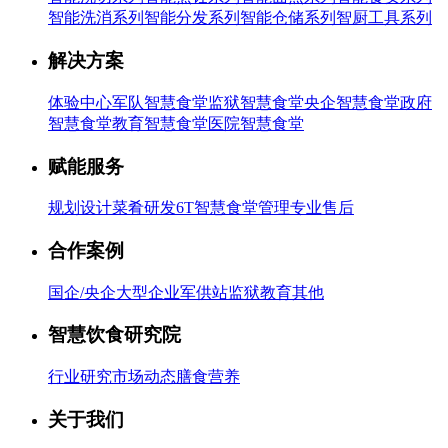
智能洗消系列
智能分发系列
智能仓储系列
智厨工具系列
解决方案
体验中心
军队智慧食堂
监狱智慧食堂
央企智慧食堂
政府
智慧食堂
教育智慧食堂
医院智慧食堂
赋能服务
规划设计
菜肴研发
6T智慧食堂管理
专业售后
合作案例
国企/央企
大型企业
军供站
监狱
教育
其他
智慧饮食研究院
行业研究
市场动态
膳食营养
关于我们