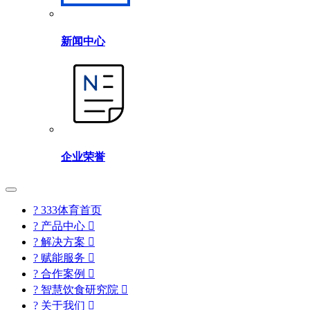
新闻中心
企业荣誉
? 333体育首页
? 产品中心

? 解决方案

? 赋能服务

? 合作案例

? 智慧饮食研究院

? 关于我们
