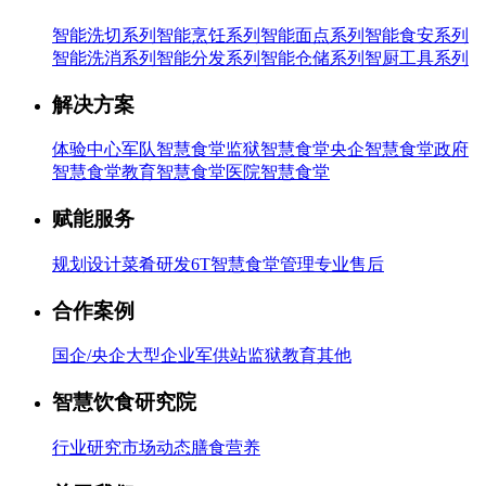
智能洗切系列
智能烹饪系列
智能面点系列
智能食安系列
智能洗消系列
智能分发系列
智能仓储系列
智厨工具系列
解决方案
体验中心
军队智慧食堂
监狱智慧食堂
央企智慧食堂
政府
智慧食堂
教育智慧食堂
医院智慧食堂
赋能服务
规划设计
菜肴研发
6T智慧食堂管理
专业售后
合作案例
国企/央企
大型企业
军供站
监狱
教育
其他
智慧饮食研究院
行业研究
市场动态
膳食营养